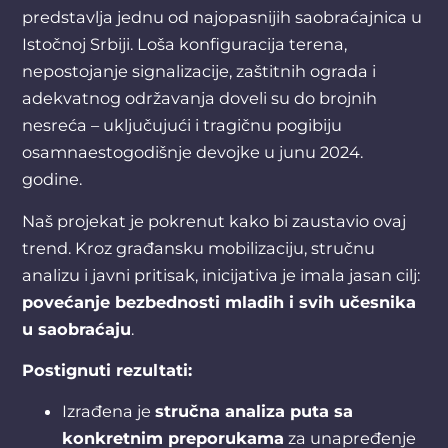
predstavlja jednu od najopasnijih saobraćajnica u
Istočnoj Srbiji. Loša konfiguracija terena,
nepostojanje signalizacije, zaštitnih ograda i
adekvatnog održavanja doveli su do brojnih
nesreća – uključujući i tragičnu pogibiju
osamnaestogodišnje devojke u junu 2024.
godine.
Naš projekat je pokrenut kako bi zaustavio ovaj
trend. Kroz građansku mobilizaciju, stručnu
analizu i javni pritisak, inicijativa je imala jasan cilj:
povećanje bezbednosti mladih i svih učesnika
u saobraćaju
.
Postignuti rezultati:
Izrađena je
stručna analiza puta sa
konkretnim preporukama
za unapređenje