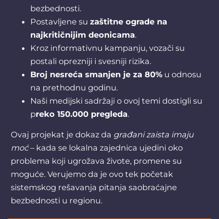
bezbednosti.
Postavljene su
zaštitne ograde na
najkritičnijim deonicama
.
Kroz informativnu kampanju, vozači su
postali oprezniji i svesniji rizika.
Broj nesreća smanjen je za 80%
u odnosu
na prethodnu godinu.
Naši medijski sadržaji o ovoj temi dostigli su
p
reko 150.000 pregleda
.
Ovaj projekat je dokaz da
građani zaista imaju
moć
– kada se lokalna zajednica ujedini oko
problema koji ugrožava živote, promene su
moguće. Verujemo da je ovo tek početak
sistemskog rešavanja pitanja saobraćajne
bezbednosti u regionu.