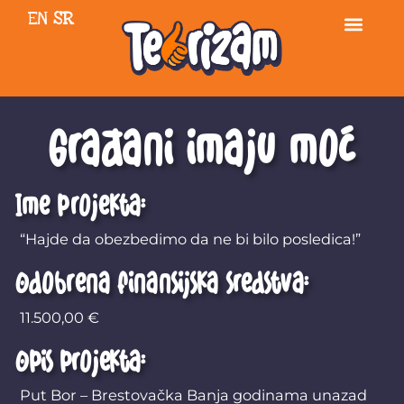
EN
SR
Građani imaju moć
Ime projekta:
“Hajde da obezbedimo da ne bi bilo posledica!”
Odobrena finansijska sredstva:
11.500,00
€
Opis projekta:
Put Bor – Brestovačka Banja godinama unazad